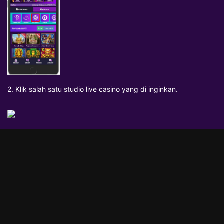
2. Klik salah satu studio live casino yang di inginkan.